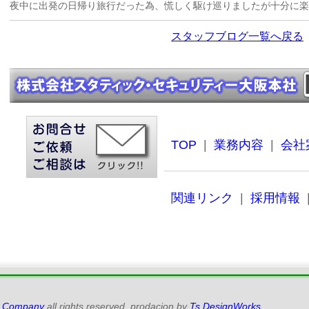
夜中に出発の日帰り旅行だった為、慌しく駆け巡りましたが十分に楽
スタッフブログ一覧へ戻る
TOP
|
業務内容
|
会社
関連リンク
|
採用情報
ty Company
all rights reserved. prodacion by
Ts.DesignWorks
.